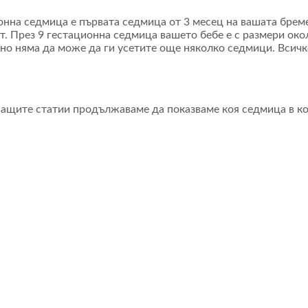
онна седмица е първата седмица от 3 месец на вашата бреме
. През 9 гестационна седмица вашето бебе е с размери окол
 но няма да може да ги усетите още няколко седмици. Всичк
ащите статии продължаваме да показваме коя седмица в ко