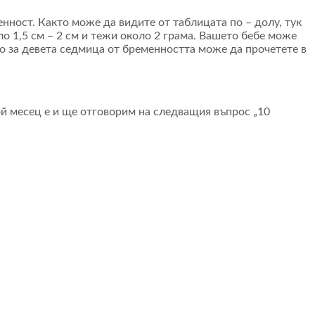
нност. Както може да видите от таблицата по – долу, тук
о 1,5 см – 2 см и тежи около 2 грама. Вашето бебе може
о за девета седмица от бременността може да прочетете в
й месец е и ще отговорим на следващия въпрос „10