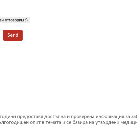
и отговорим :)
Send
4 години предоставя достъпна и проверена информация за з
ългогодишен опит в темата и се базира на утвърдени меди