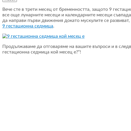
Вече сте в трети месец от бременността, защото 9 гестаци
все още лунарните месеци и календарните месеци съвпадат
да направи първи движения докато мускулите се развиват,
9 гестационна седмица
.
Продължаваме да отговаряме на вашите въпроси и в следв
гестационна седмица кой месец е?“!