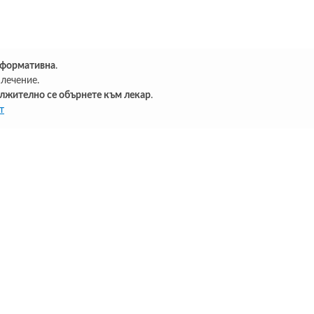
нформативна
.
лечение.
лжително се обърнете към лекар
.
т