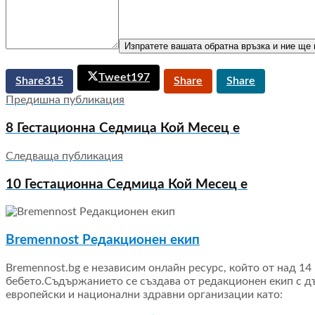
Изпратете вашата обратна връзка и ние ще в
Tweet
197
Share
315
Share
Share
Pin
71
Предишна публикация
8 Гестационна Седмица Кой Месец е
Следваща публикация
10 Гестационна Седмица Кой Месец е
Bremennost Редакционен екип
Bremennost.bg е независим онлайн ресурс, който от над 1
бебето.Съдържанието се създава от редакционен екип с д
европейски и национални здравни организации като: