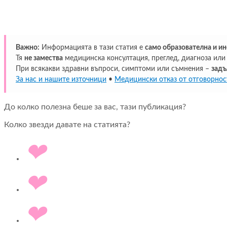
Важно:
Информацията в тази статия е
само образователна и и
Тя
не замества
медицинска консултация, преглед, диагноза или 
При всякакви здравни въпроси, симптоми или съмнения –
задъ
За нас и нашите източници
•
Медицински отказ от отговорнос
До колко полезна беше за вас, тази публикация?
Колко звезди давате на статията?