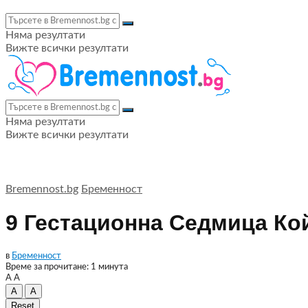
Няма резултати
Вижте всички резултати
Няма резултати
Вижте всички резултати
Bremennost.bg
Бременност
9 Гестационна Седмица Ко
в
Бременност
Време за прочитане: 1 минута
A
A
A
A
Reset